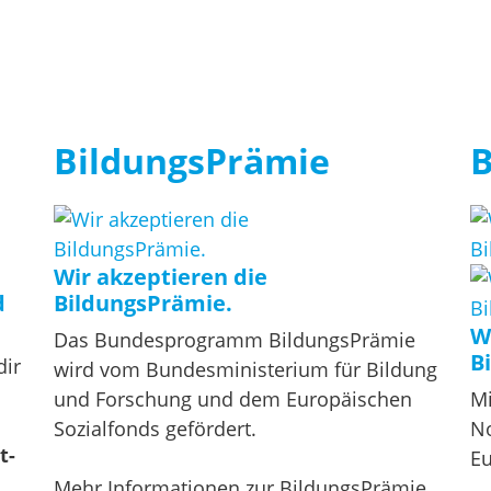
BildungsPrämie
B
Wir akzeptieren die
d
BildungsPrämie.
W
Das Bundesprogramm BildungsPrämie
B
dir
wird vom Bundesministerium für Bildung
und Forschung und dem Europäischen
Mi
Sozialfonds gefördert.
No
t-
Eu
Mehr Informationen zur BildungsPrämie