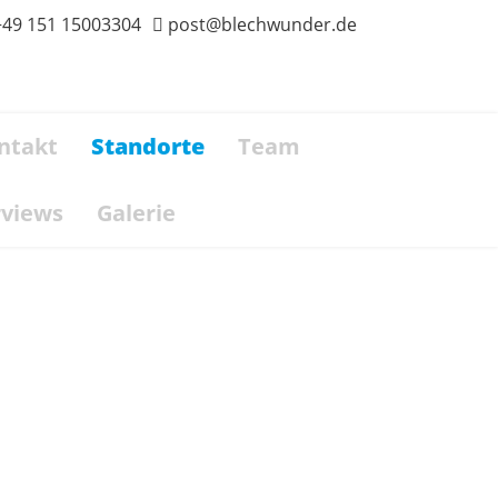
+49 151 15003304
post@blechwunder.de
ntakt
Standorte
Team
rviews
Galerie