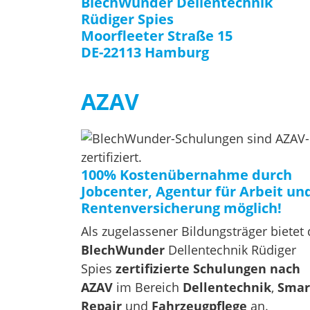
BlechWunder Dellentechnik
Rüdiger Spies
Moorfleeter Straße 15
DE-22113 Hamburg
AZAV
100% Kostenübernahme durch
Jobcenter, Agentur für Arbeit un
Rentenversicherung möglich!
Als zugelassener Bildungsträger bietet 
BlechWunder
Dellentechnik Rüdiger
Spies
zertifizierte Schulungen nach
AZAV
im Bereich
Dellentechnik
,
Smar
Repair
und
Fahrzeugpflege
an.