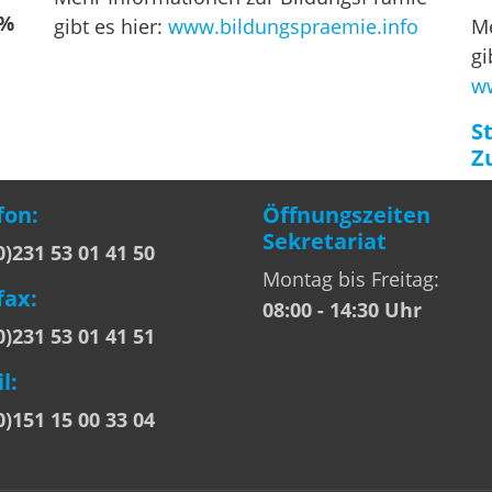
0%
gibt es hier:
www.bildungspraemie.info
Me
gi
ww
S
Z
fon:
Öffnungszeiten
Sekretariat
0)231 53 01 41 50
Montag bis Freitag:
fax:
08:00 - 14:30 Uhr
0)231 53 01 41 51
l:
0)151 15 00 33 04