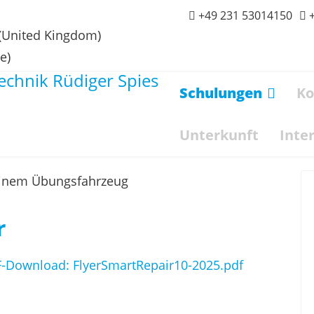
+49 231 53014150
Schulungen
Ko
Unterkunft
Inte
r
DF-Download: FlyerSmartRepair10-2025.pdf